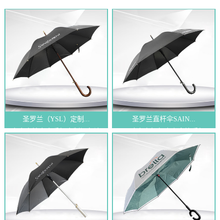
圣罗兰（YSL）定制...
圣罗兰直杆伞SAIN...
实木中棒实木手柄定制褐色涂
23寸木中杆包皮套弯钩手柄
漆，...