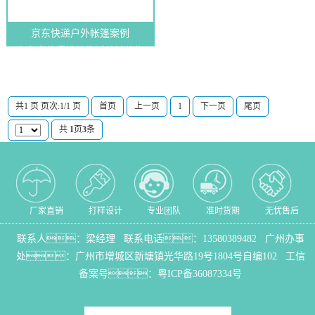
京东快递户外帐篷案例
京东户外樱桃销售活动摊位帐
篷，...
共1 页 页次:1/1 页
首页
上一页
1
下一页
尾页
共
1
页
3
条
厂家直销
打样设计
专业团队
准时货期
无忧售后
联系人：梁经理 联系电话：
13580389482
广州办事
处：
广州市增城区新塘镇光华路19号1804号自编102
工信
备案号：
粤ICP备36087334号