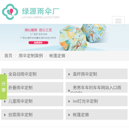
切
换
导
航
首页
雨伞定制案例
帐篷定做
全自动雨伞定制
直杆雨伞定制
折叠雨伞定制
男男车车的车车网站入口雨
伞定制
儿童雨伞定制
led灯光伞定制
创意雨伞定制
帐篷定做