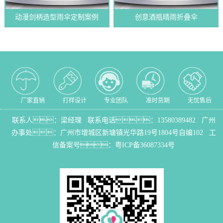
动漫剑柄造型雨伞定制案例
创意酒瓶晴雨折叠伞
厂家直销
打样设计
专业团队
准时货期
无忧售后
联系人：梁经理 联系电话：
13580389482
广州
办事处：
广州市增城区新塘镇光华路19号1804号自编102
工
信备案号：
粤ICP备36087334号