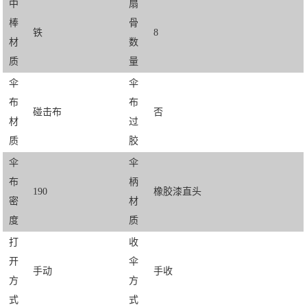
中
扇
棒
骨
铁
8
材
数
质
量
伞
伞
布
布
碰击布
否
材
过
质
胶
伞
伞
布
柄
190
橡胶漆直头
密
材
度
质
打
收
开
伞
手动
手收
方
方
式
式