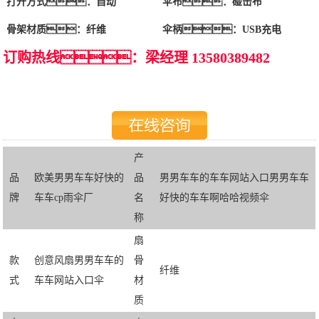
打开方式：自动
伞布：碰击布
骨架材质：纤维
伞柄：USB充电
订购热线：梁经理 13580389482
产
品
欧美男男车车好快的
品
男男车车的车车网站入口男男车车
牌
车车cp雨伞厂
名
好快的车车啊哈哈视频伞
称
扇
款
创意风扇男男车车的
骨
纤维
式
车车网站入口伞
材
质