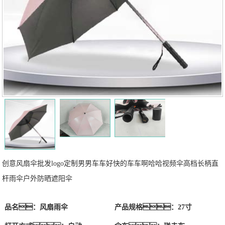
创意风扇伞批发logo定制男男车车好快的车车啊哈哈视频伞高档长柄直
杆雨伞户外防晒遮阳伞
品名：风扇雨伞
产品规格：27寸