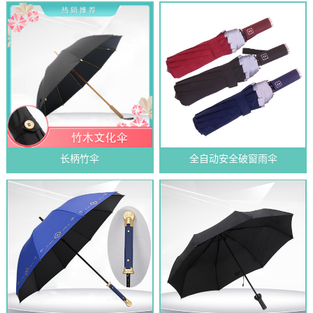
长柄竹伞
全自动安全破窗雨伞