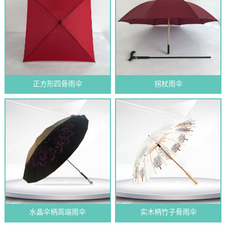
正方形四骨雨伞
拐杖雨伞
水晶伞柄高端雨伞
实木柄竹子骨雨伞