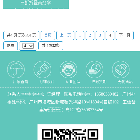
三折折叠商务伞
男男车车好快的车车啊哈哈视频
伞定制三折折叠商务伞
共4 页 页次:4/4 页
首页
上一页
1
2
3
4
下一页
尾页
共
4
页
32
条
厂家直销
打样设计
专业团队
准时货期
无忧售后
联系人：梁经理 联系电话：
13580389482
广州办
事处：
广州市增城区新塘镇光华路19号1804号自编102
工信备
案号：
粤ICP备36087334号