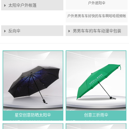
户外遮阳伞
太阳伞户外帐篷
户外男男车车好快的车车啊哈哈视频帐
篷
反向伞
男男车车的车车动漫伞包装
星空创意防晒太阳伞
创意三折雨伞
星空折叠伞定制户外防晒遮阳晴
折叠男男车车好快的车车啊哈哈
雨...
视频伞批发 logo定制户...