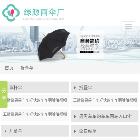
切
换
导
航
首页
折叠伞
直杆伞
折叠伞
二折叠男男车车好快的车车啊哈哈视频
三折叠男男车车好快的车车啊哈哈视频
伞
伞
五折叠男男车车好快的车车啊哈哈视频
男男车车的车车网站入口伞
伞
儿童伞
全自动伞